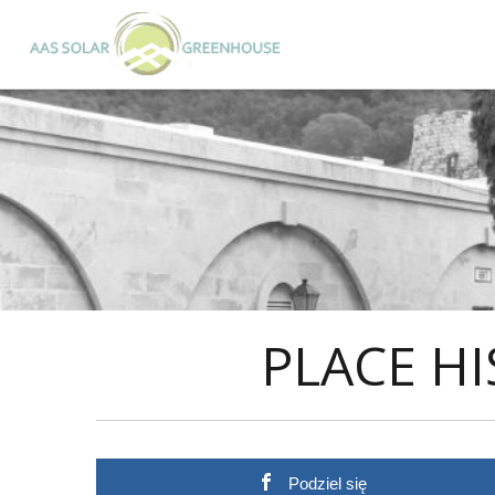
PLACE H
Podziel się