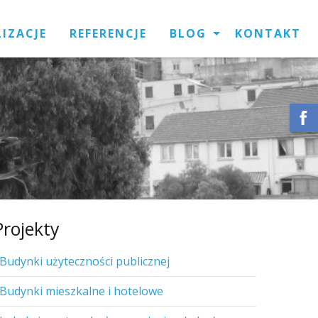
LIZACJE
REFERENCJE
BLOG
KONTAKT
Projekty
Budynki użyteczności publicznej
Budynki mieszkalne i hotelowe