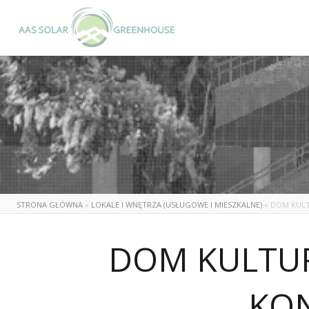
STRONA GŁÓWNA
»
LOKALE I WNĘTRZA (USŁUGOWE I MIESZKALNE)
»
DOM KULT
DOM KULTUR
KO