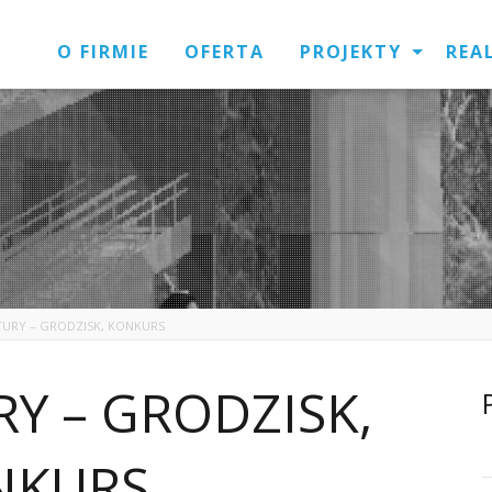
O FIRMIE
OFERTA
PROJEKTY
REA
URY – GRODZISK, KONKURS
Y – GRODZISK,
NKURS