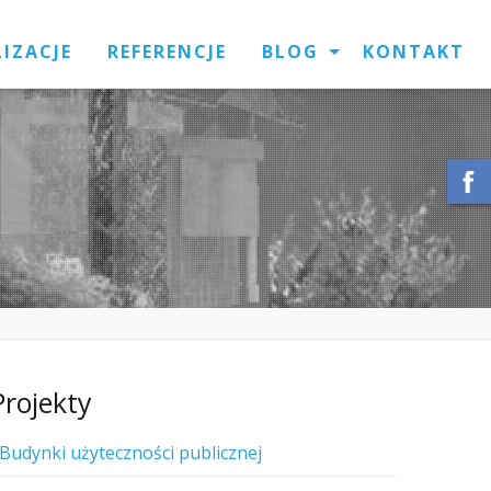
LIZACJE
REFERENCJE
BLOG
KONTAKT
Projekty
Budynki użyteczności publicznej